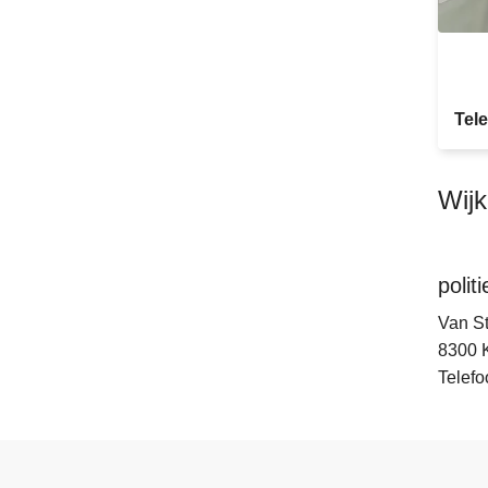
Tel
Wij
poli
Van St
8300
Telefo