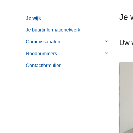
n
h
Je 
Je wijk
o
u
Je buurtinformatienetwerk
d
Uw w
g
Commissariaten
Submenu
a
van
Noodnummers
Submenu
a
Commissaria
van
n
Contactformulier
Noodnummer