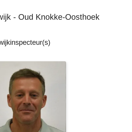
wijk - Oud Knokke-Oosthoek
ijkinspecteur(s)
ten
s