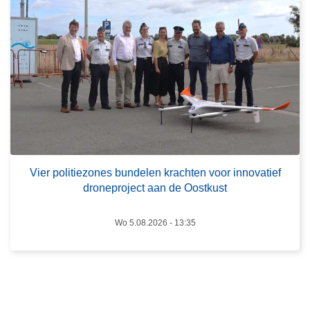
e
c
r
t
V
e
i
u
e
r
r
k
p
e
o
n
l
n
i
e
Vier politiezones bundelen krachten voor innovatief
droneproject aan de Oostkust
t
n
i
e
Wo 5.08.2026 - 13:35
z
o
n
e
s