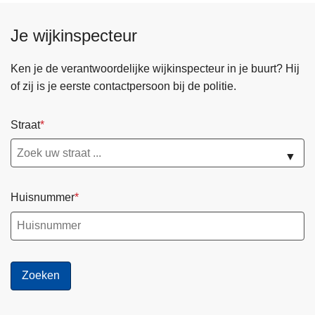
b
Je wijkinspecteur
u
n
Ken je de verantwoordelijke wijkinspecteur in je buurt? Hij
d
of zij is je eerste contactpersoon bij de politie.
e
l
e
Straat
n
▼
k
r
a
Huisnummer
c
h
t
e
n
v