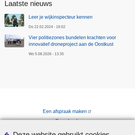
o
Laatste nieuws
o
r
Leer je wijkinspecteur kennen
i
Do 22.02.2024 - 16:02
n
Vier politiezones bundelen krachten voor
n
innovatief droneproject aan de Oostkust
o
v
Wo 5.08.2026 - 13:35
a
t
i
e
f
d
r
Een afspraak maken
o
Downloads
n
e
Pers
Deze website gebruikt cookies