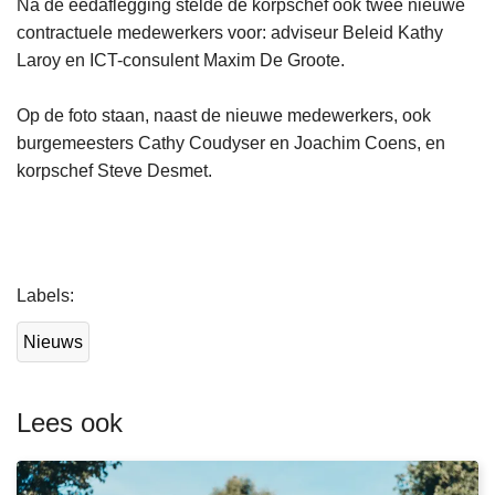
Na de eedaflegging stelde de korpschef ook twee nieuwe
contractuele medewerkers voor: adviseur Beleid Kathy
Laroy en ICT-consulent Maxim De Groote.
Op de foto staan, naast de nieuwe medewerkers, ook
burgemeesters Cathy Coudyser en Joachim Coens, en
korpschef Steve Desmet.
L
Labels
e
e
Nieuws
s
m
e
Lees ook
e
r
o