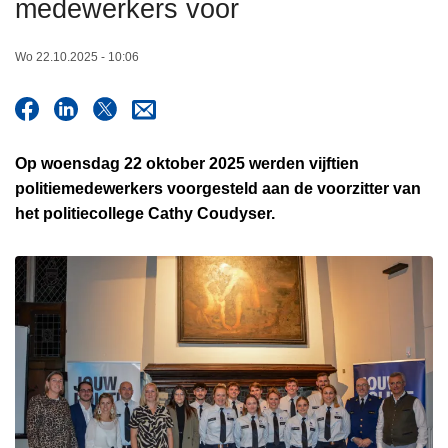
medewerkers voor
n
h
Wo 22.10.2025 - 10:06
o
u
d
g
Op
woensdag 22 oktober 2025
werden vijftien
a
politiemedewerkers voorgesteld aan de voorzitter van
a
het politiecollege Cathy Coudyser.
n