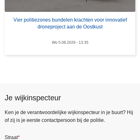
o
n
l
n
i
e
Vier politiezones bundelen krachten voor innovatief
droneproject aan de Oostkust
t
n
i
e
Wo 5.08.2026 - 13:35
z
o
n
e
s
b
Je wijkinspecteur
u
n
Ken je de verantwoordelijke wijkinspecteur in je buurt? Hij
d
of zij is je eerste contactpersoon bij de politie.
e
l
e
Straat