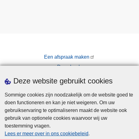
a
t
i
e
f
d
r
Een afspraak maken
o
Downloads
n
e
Pers
Deze website gebruikt cookies
p
r
Sommige cookies zijn noodzakelijk om de website goed te
o
doen functioneren en kan je niet weigeren. Om uw
j
gebruikservaring te optimaliseren maakt de website ook
e
gebruik van optionele cookies waarvoor wij uw
c
toestemming vragen.
Disclaimer
t
Lees er meer over in ons cookiebeleid
.
a
Privacy