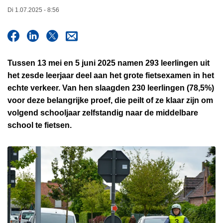
n
Di 1.07.2025 - 8:56
h
o
u
d
Tussen 13 mei en 5 juni 2025 namen 293 leerlingen uit
g
het zesde leerjaar deel aan het grote fietsexamen in het
a
echte verkeer. Van hen slaagden 230 leerlingen (78,5%)
a
voor deze belangrijke proef, die peilt of ze klaar zijn om
n
volgend schooljaar zelfstandig naar de middelbare
school te fietsen.