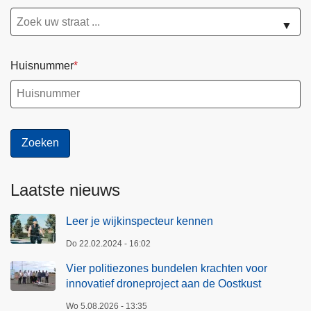
n
▼
k
r
a
Huisnummer
c
h
t
e
n
v
o
Laatste nieuws
o
r
Leer je wijkinspecteur kennen
i
Do 22.02.2024 - 16:02
n
Vier politiezones bundelen krachten voor
n
innovatief droneproject aan de Oostkust
o
v
Wo 5.08.2026 - 13:35