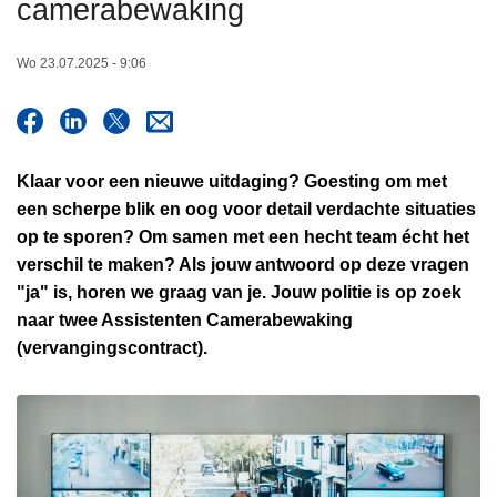
camerabewaking
n
h
Wo 23.07.2025 - 9:06
o
u
d
g
Klaar voor een nieuwe uitdaging? Goesting om met
a
een scherpe blik en oog voor detail verdachte situaties
a
op te sporen? Om samen met een hecht team écht het
n
verschil te maken? Als jouw antwoord op deze vragen
"ja" is, horen we graag van je. Jouw politie is op zoek
naar twee Assistenten Camerabewaking
(vervangingscontract).