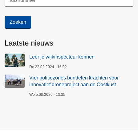
h
t
e
n
v
o
Laatste nieuws
o
r
Leer je wijkinspecteur kennen
i
Do 22.02.2024 - 16:02
n
Vier politiezones bundelen krachten voor
n
innovatief droneproject aan de Oostkust
o
v
Wo 5.08.2026 - 13:35
a
t
i
e
f