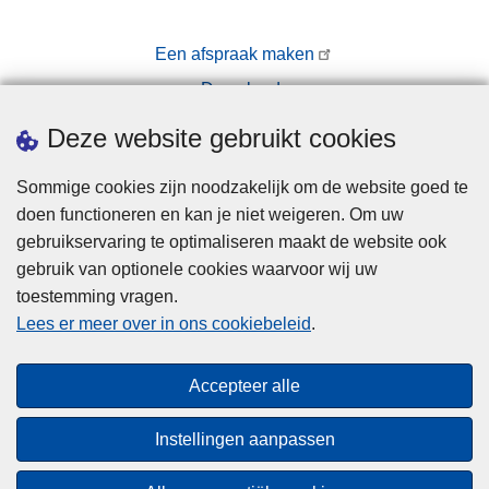
d
r
Een afspraak maken
o
Downloads
n
e
Pers
Deze website gebruikt cookies
p
r
Sommige cookies zijn noodzakelijk om de website goed te
o
doen functioneren en kan je niet weigeren. Om uw
j
gebruikservaring te optimaliseren maakt de website ook
e
gebruik van optionele cookies waarvoor wij uw
c
toestemming vragen.
Disclaimer
t
Lees er meer over in ons cookiebeleid
.
a
Privacy
a
Cookies
Accepteer alle
n
Toegankelijkheid
d
Instellingen aanpassen
e
© 2026 Politie.be
O