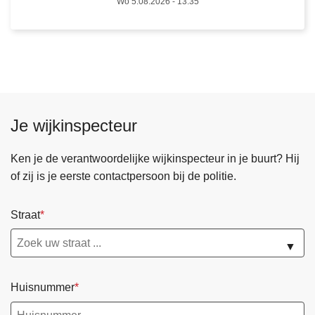
e
Wo 5.08.2026 - 13:35
z
o
n
e
s
b
Je wijkinspecteur
u
n
Ken je de verantwoordelijke wijkinspecteur in je buurt? Hij
d
of zij is je eerste contactpersoon bij de politie.
e
l
e
Straat
n
▼
k
r
a
Huisnummer
c