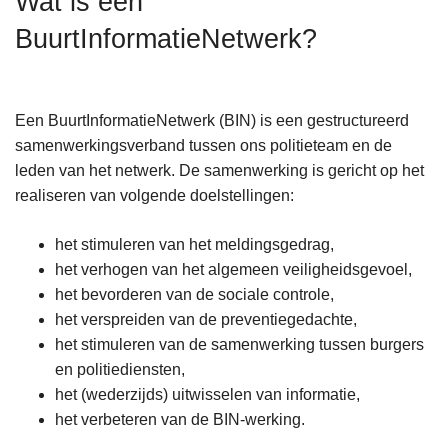
Wat is een
n
BuurtInformatieNetwerk?
h
o
u
d
Een BuurtInformatieNetwerk (BIN) is een gestructureerd
g
samenwerkingsverband tussen ons politieteam en de
a
leden van het netwerk. De samenwerking is gericht op het
a
realiseren van volgende doelstellingen:
n
het stimuleren van het meldingsgedrag,
het verhogen van het algemeen veiligheidsgevoel,
het bevorderen van de sociale controle,
het verspreiden van de preventiegedachte,
het stimuleren van de samenwerking tussen burgers
en politiediensten,
het (wederzijds) uitwisselen van informatie,
het verbeteren van de BIN-werking.