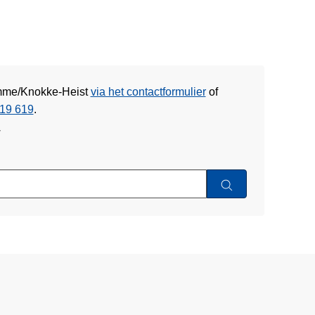
Damme/Knokke-Heist
via het contactformulier
of
19 619
.
w