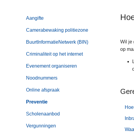
n
h
Hoe
Aangifte
o
u
Camerabewaking politiezone
d
g
Wil je
BuurtInformatieNetwerk (BIN)
a
op maa
Criminaliteit op het internet
a
n
Evenement organiseren
Noodnummers
Online afspraak
Ger
Preventie
Hoe 
Scholenaanbod
Inbr
Vergunningen
Waar