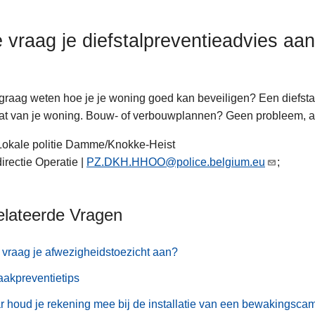
 vraag je diefstalpreventieadvies aa
 graag weten hoe je je woning goed kan beveiligen? Een diefstal
t van je woning. Bouw- of verbouwplannen? Geen probleem, adv
Lokale politie Damme/Knokke-Heist
directie Operatie |
PZ.DKH.HHOO@police.belgium.eu
;
elateerde Vragen
vraag je afwezigheidstoezicht aan?
aakpreventietips
 houd je rekening mee bij de installatie van een bewakingsca