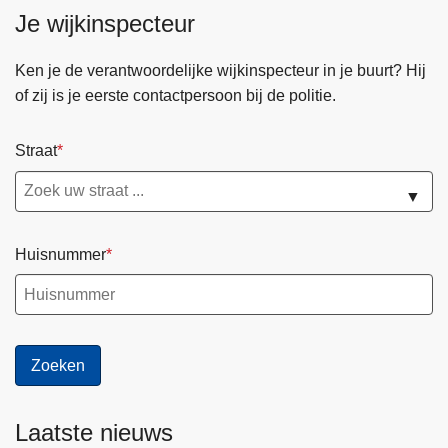
n
Je wijkinspecteur
h
o
Ken je de verantwoordelijke wijkinspecteur in je buurt? Hij
u
of zij is je eerste contactpersoon bij de politie.
d
g
Straat
a
a
▼
n
Huisnummer
Laatste nieuws