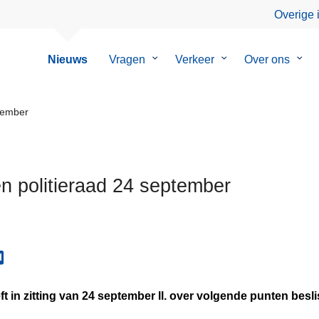
Overige 
Nieuws
Vragen
Submenu
Verkeer
Submenu
Over ons
Sub
van
van
van
Vragen
Verkeer
Over
ons
ptember
en politieraad 24 september
ft in zitting van 24 september ll. over volgende punten besli