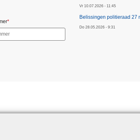
e
Vr 10.07.2026 - 11:45
r
Belissingen politieraad 27 
mer
a
Do 28.05.2026 - 9:31
a
d
2
7
m
e
i