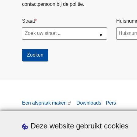
contactpersoon bij de politie.
i
e
Straat
Huisnum
c
o
▼
l
l
e
g
e
6
j
u
l
Een afspraak maken
Downloads
Pers
i
Deze website gebruikt cookies