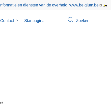
informatie en diensten van de overheid:
www.belgium.be
menu
Contact
Submenu
Startpagina
Zoeken
van
Contact
st