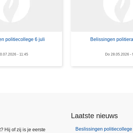
r
B
e
l
i
n politiecollege 6 juli
Belissingen politier
s
s
10.07.2026 - 11:45
Do 28.05.2026 - 
i
n
g
e
n
p
o
l
Laatste nieuws
i
t
Beslissingen politiecollege 
Hij of zij is je eerste
i