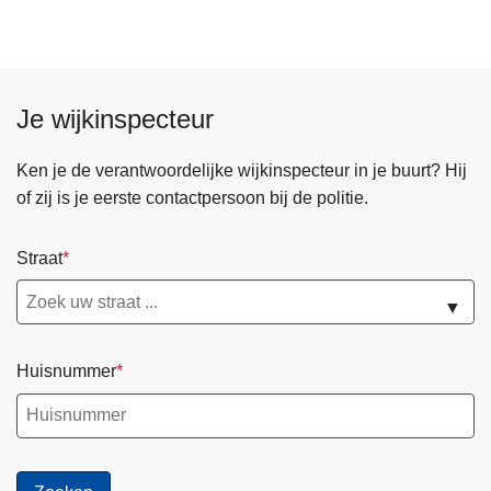
l
u
i
s
t
i
Je wijkinspecteur
e
c
Ken je de verantwoordelijke wijkinspecteur in je buurt? Hij
o
of zij is je eerste contactpersoon bij de politie.
l
l
e
Straat
g
▼
e
6
j
Huisnummer
u
l
i