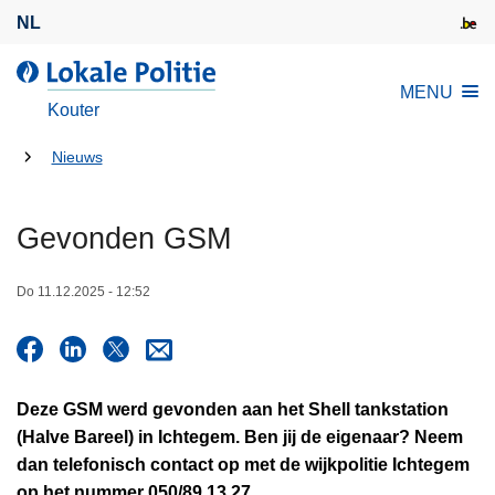
O
NL
v
e
d
MENU
r
e
Kouter
s
L
l
U
o
Nieuws
a
k
bent
a
a
hier:
Gevonden GSM
n
l
e
e
n
Do 11.12.2025 - 12:52
P
n
o
a
l
a
i
r
t
Deze GSM werd gevonden aan het Shell tankstation
d
i
(Halve Bareel) in Ichtegem. Ben jij de eigenaar? Neem
e
e
dan telefonisch contact op met de wijkpolitie Ichtegem
i
op het nummer 050/89.13.27