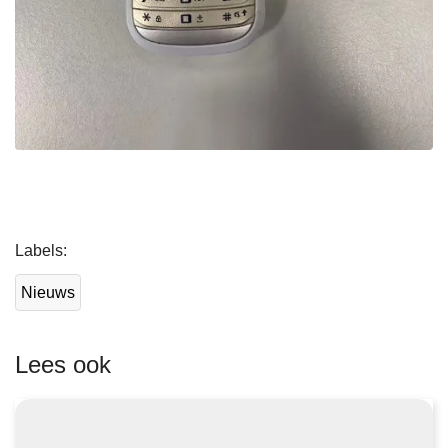
L
Labels
e
e
Nieuws
s
m
e
Lees ook
e
r
o