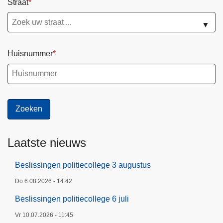
Straat
g
▼
e
6
j
Huisnummer
u
l
i
Laatste nieuws
Beslissingen politiecollege 3 augustus
Do 6.08.2026 - 14:42
Beslissingen politiecollege 6 juli
Vr 10.07.2026 - 11:45