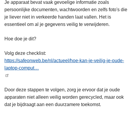
Je apparaat bevat vaak gevoelige informatie zoals
persoonlijke documenten, wachtwoorden en zelfs foto's die
je liever niet in verkeerde handen laat vallen. Het is
essentieel om al je gegevens veilig te verwijderen.
Hoe doe je dit?
Volg deze checklist:
https://safeonweb.be/nl/actueel/hoe-kan-je-veilig-je-oude-
laptop-comput…
Door deze stappen te volgen, zorg je ervoor dat je oude
apparaten niet alleen veilig worden gerecycled, maar ook
dat je bijdraagt aan een duurzamere toekomst.
L