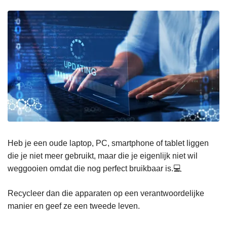
n
h
o
u
d
g
a
a
n
Heb je een oude laptop, PC, smartphone of tablet liggen
die je niet meer gebruikt, maar die je eigenlijk niet wil
weggooien omdat die nog perfect bruikbaar is.💻
Recycleer dan die apparaten op een verantwoordelijke
manier en geef ze een tweede leven.