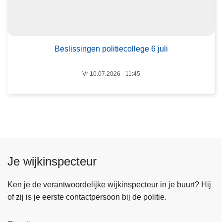
s
e
i
3
n
a
g
Beslissingen politiecollege 6 juli
u
e
g
n
u
Vr 10.07.2026 - 11:45
p
s
o
t
l
u
i
s
t
i
Je wijkinspecteur
e
c
Ken je de verantwoordelijke wijkinspecteur in je buurt? Hij
o
of zij is je eerste contactpersoon bij de politie.
l
l
e