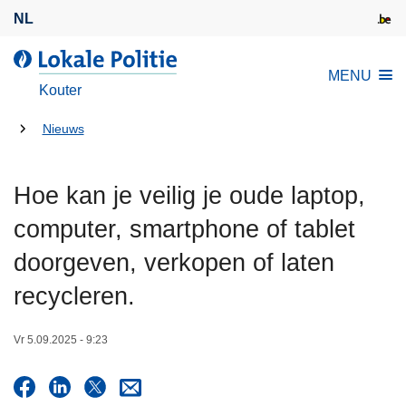
O
NL
v
e
d
MENU
r
e
Kouter
s
L
l
U
o
Nieuws
a
k
bent
a
a
hier:
Hoe kan je veilig je oude laptop,
n
l
e
e
computer, smartphone of tablet
n
P
doorgeven, verkopen of laten
n
o
a
l
recycleren.
a
i
r
t
Vr 5.09.2025 - 9:23
d
i
e
e
i