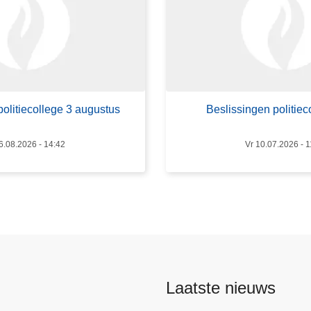
e
r
B
e
s
l
politiecollege 3 augustus
Beslissingen politieco
i
s
6.08.2026 - 14:42
Vr 10.07.2026 - 1
s
i
n
g
e
n
p
o
Laatste nieuws
l
i