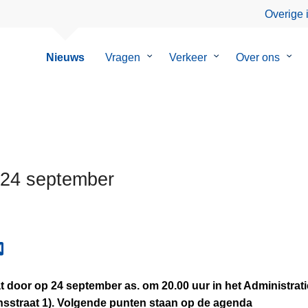
Overige 
Nieuws
Vragen
Submenu
Verkeer
Submenu
Over ons
Sub
van
van
van
Vragen
Verkeer
Over
ons
d 24 september
at door op 24 september as. om 20.00 uur in het Administrat
sstraat 1). Volgende punten staan op de agenda