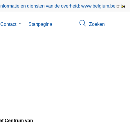
informatie en diensten van de overheid:
www.belgium.be
menu
Contact
Submenu
Startpagina
Zoeken
van
Contact
ief Centrum van