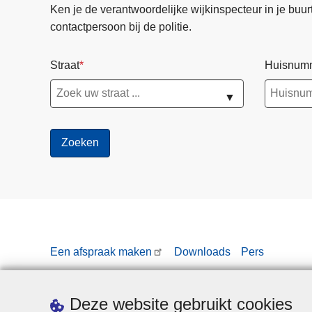
Ken je de verantwoordelijke wijkinspecteur in je buurt? 
t
contactpersoon bij de politie.
i
e
Straat
Huisnum
c
o
▼
l
l
e
g
e
3
a
u
g
Een afspraak maken
Downloads
Pers
u
s
t
Deze website gebruikt cookies
u