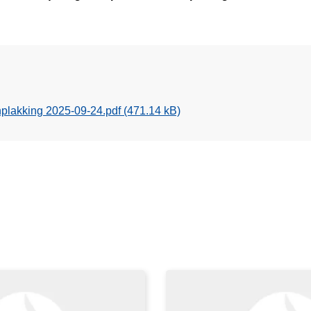
plakking 2025-09-24.pdf
(471.14 kB)
L
e
e
s
m
e
e
r
o
v