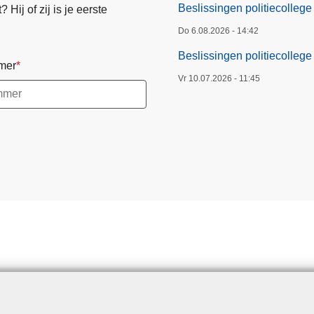
Beslissingen politiecollege
Hij of zij is je eerste
t
i
Do 6.08.2026 - 14:42
e
Beslissingen politiecollege 
mer
c
Vr 10.07.2026 - 11:45
o
l
l
e
g
e
6
j
u
l
i