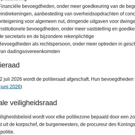
Financiële bevoegdheden, onder meer goedkeuring van de begrot
eindrekeningen, aanbesteding van overheidsopdrachten of conc
onteigening voor algemeen nut, dringende uitgaven voor dwin
Institutionele bevoegdheden, onder meer vaststelling en goedk
de secretaris en de bijzondere rekenplichtige
Bevoegdheden als rechtspersoon, onder meer optreden in geschi
van dadingsovereenkomsten
tieraad
2 juli 2026 wordt de politieraad afgeschaft. Hun bevoegdheden
juni 2026
)
le veiligheidsraad
iligheidsbeleid wordt voor elke politiezone bepaald door een z
t uit de korpschef, de burgemeesters, de procureur des Koning
politie.