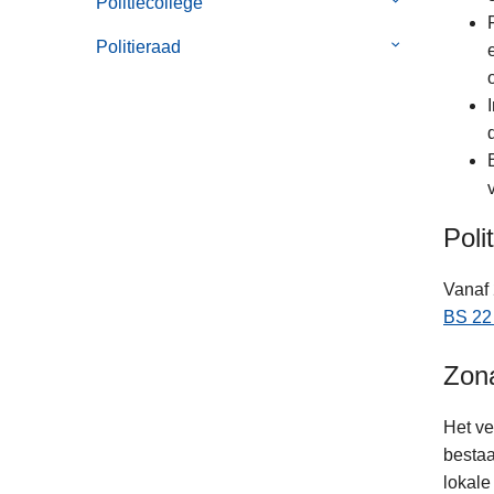
Politiecollege
Submenu
Werken
van
bij
Politieraad
Submenu
Politiecollege
de
van
politie
Politieraad
Poli
Vanaf 
BS 22 
Zona
Het ve
bestaa
lokale 