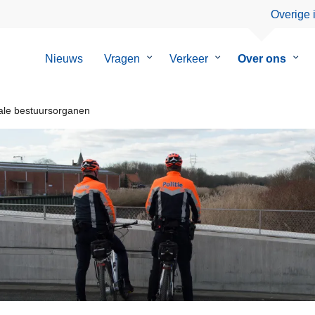
Overige 
Nieuws
Vragen
Submenu
Verkeer
Submenu
Over ons
Sub
van
van
van
Vragen
Verkeer
Over
ons
le bestuursorganen