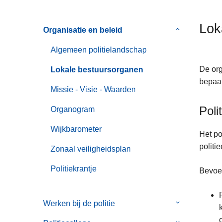
n
h
Lok
Organisatie en beleid
Submenu
o
van
u
Algemeen politielandschap
Organisatie
d
en
g
De org
Lokale bestuursorganen
beleid
a
bepaal
Missie - Visie - Waarden
a
n
Poli
Organogram
Wijkbarometer
Het po
politi
Zonaal veiligheidsplan
Politiekrantje
Bevoe
Werken bij de politie
Submenu
van