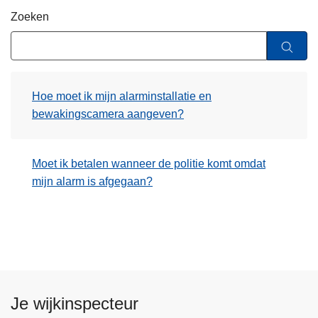
n
Zoeken
h
o
u
d
Hoe moet ik mijn alarminstallatie en
g
bewakingscamera aangeven?
a
a
n
Moet ik betalen wanneer de politie komt omdat
mijn alarm is afgegaan?
Je wijkinspecteur