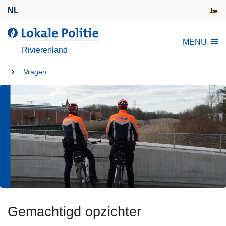
O
NL
v
e
d
MENU
r
e
Rivierenland
s
L
l
U
o
Vragen
a
k
bent
a
a
hier:
n
l
e
e
n
P
n
o
a
l
a
i
r
t
d
i
e
Gemachtigd opzichter
e
i