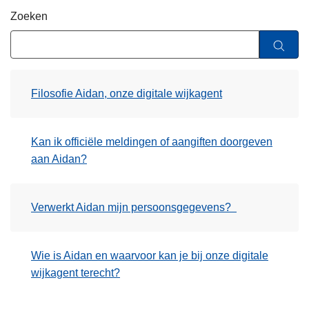
n
Zoeken
h
o
u
d
Filosofie Aidan, onze digitale wijkagent
g
a
a
Kan ik officiële meldingen of aangiften doorgeven
n
aan Aidan?
Verwerkt Aidan mijn persoonsgegevens?
Wie is Aidan en waarvoor kan je bij onze digitale
wijkagent terecht?