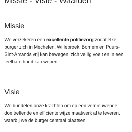
Missie - Visie - Waarden
n
h
o
Missie
u
d
We verzekeren een
excellente politiezorg
zodat elke
g
burger zich in Mechelen, Willebroek, Bornem en Puurs-
a
Sint-Amands vrij kan bewegen, zich veilig voelt en in een
a
leefbare buurt kan wonen.
n
Visie
We bundelen onze krachten om op een vernieuwende,
doeltreffende en efficiënte wijze maatwerk af te leveren,
waarbij we de burger centraal plaatsen.