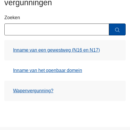
vergunningen
n
h
Zoeken
o
u
d
g
a
Inname van een gewestweg (N16 en N17)
a
n
Inname van het openbaar domein
Wapenvergunning?