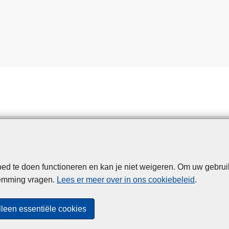
d te doen functioneren en kan je niet weigeren. Om uw gebrui
Disclaimer
Privacy
Cookies
Toegankelijkheid
temming vragen.
Lees er meer over in ons cookiebeleid
.
© 2026 Politie.be
lleen essentiële cookies