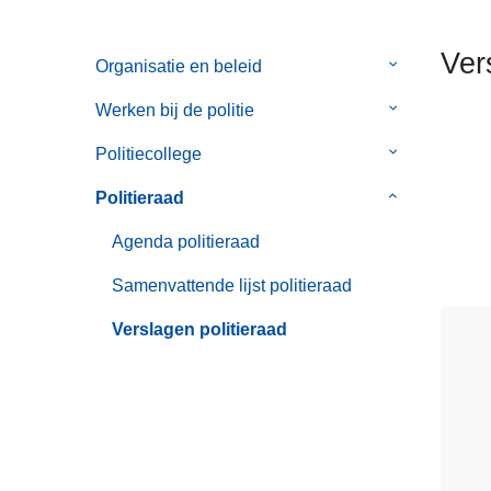
n
h
Ver
Organisatie en beleid
Submenu
o
van
u
Werken bij de politie
Submenu
Organisatie
d
van
en
g
Politiecollege
Submenu
Werken
beleid
a
van
bij
Politieraad
Submenu
a
Politiecollege
de
van
n
Agenda politieraad
politie
Politieraad
Samenvattende lijst politieraad
Verslagen politieraad