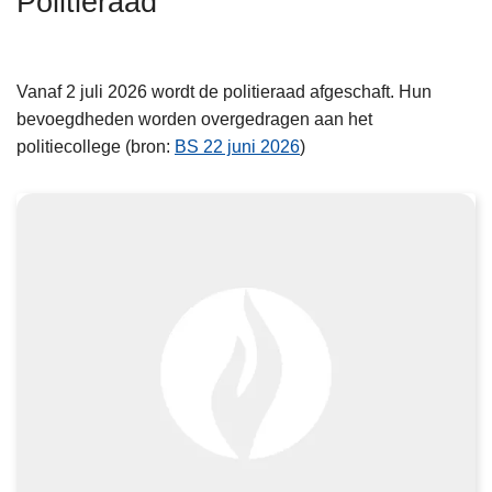
Politieraad
L
n
e
h
e
o
s
Vanaf 2 juli 2026 wordt de politieraad afgeschaft. Hun
u
m
bevoegdheden worden overgedragen aan het
d
e
politiecollege (bron:
BS 22 juni 2026
)
g
e
a
r
a
o
n
v
e
r
A
g
e
n
d
a
L