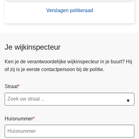
n
r
p
Verslagen politieraad
a
o
a
l
d
i
t
Je wijkinspecteur
i
e
Ken je de verantwoordelijke wijkinspecteur in je buurt? Hij
r
of zij is je eerste contactpersoon bij de politie.
a
a
Straat
d
▼
Huisnummer