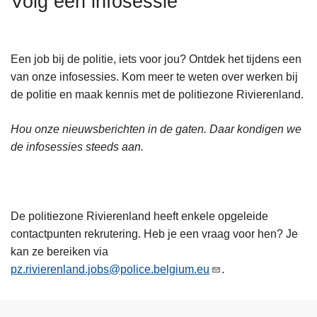
Volg een infosessie
n
h
o
Een job bij de politie, iets voor jou? Ontdek het tijdens een
u
van onze infosessies. Kom meer te weten over werken bij
d
de politie en maak kennis met de politiezone Rivierenland.
g
a
Hou onze nieuwsberichten in de gaten. Daar kondigen we
a
de infosessies steeds aan.
n
De politiezone Rivierenland heeft enkele opgeleide
contactpunten rekrutering. Heb je een vraag voor hen? Je
kan ze bereiken via
pz.rivierenland.jobs@police.belgium.eu
.