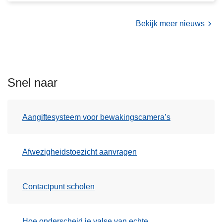
u
A
c
Bekijk meer nieuws
-
t
t
i
e
e
a
e
m
n
Snel naar
b
u
s
Aangiftesysteem voor bewakingscamera’s
e
v
a
Afwezigheidstoezicht aanvragen
c
u
Contactpunt scholen
a
t
i
Hoe onderscheid je valse van echte