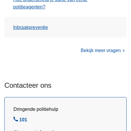
e
politieagenten?
v
o
o
Inbraakpreventie
r
l
e
Bekijk meer vragen
e
r
l
i
n
Contacteer ons
g
e
n
Dringende politiehulp
v
a
B
101
n
e