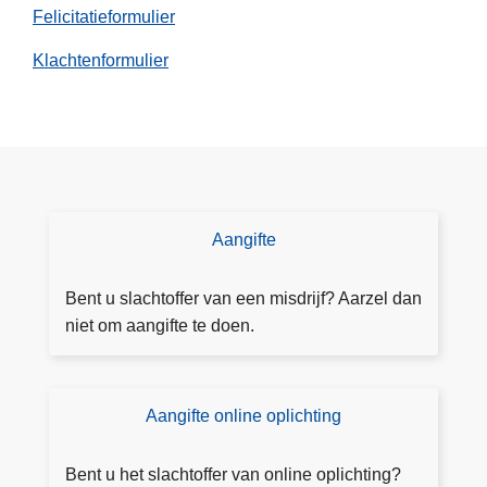
Felicitatieformulier
Klachtenformulier
Aangifte
D
o
e
Bent u slachtoffer van een misdrijf? Aarzel dan
a
niet om aangifte te doen.
a
n
g
Aangifte online oplichting
L
ift
e
e
e
Bent u het slachtoffer van online oplichting?