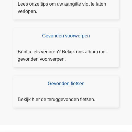
s
Lees onze tips om uw aangifte vlot te laten
m
verlopen.
e
e
r
Gevonden voorwerpen
B
o
e
v
ki
Bent u iets verloren? Bekijk ons album met
e
jk
gevonden voorwerpen.
r
h
A
et
a
al
Gevonden fietsen
B
n
b
e
g
u
ki
i
Bekijk hier de teruggevonden fietsen.
m
jk
f
h
t
et
e
al
o