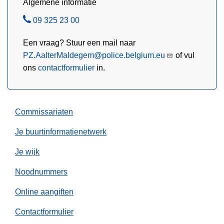
Algemene informatie
h
l
e
B
09 325 23 00
t
e
z
Een vraag? Stuur een mail naar
l
e
PZ.AalterMaldegem@police.belgium.eu
of vul
s
ons
contactformulier
in.
d
e
l
Commissariaten
e
e
Je buurtinformatienetwerk
r
Je wijk
j
a
Noodnummers
a
r
Online aangiften
Contactformulier