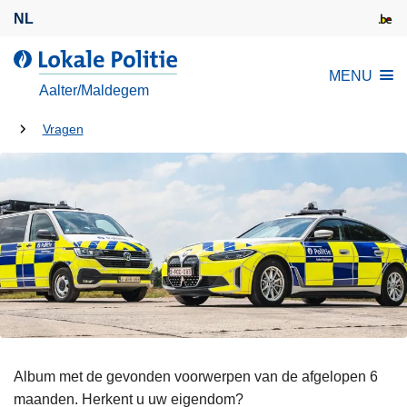
O
NL
v
e
d
MENU
r
e
Aalter/Maldegem
s
L
l
U
o
Vragen
a
k
bent
a
a
hier:
n
l
e
e
n
P
n
o
a
l
a
i
r
t
d
i
e
Album met de gevonden voorwerpen van de afgelopen 6
e
i
maanden. Herkent u uw eigendom?