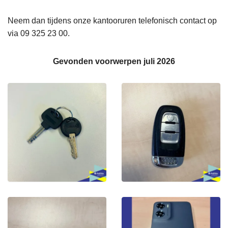
n
h
Neem dan tijdens onze kantooruren telefonisch contact op
o
via 09 325 23 00.
u
d
Gevonden voorwerpen juli 2026
g
a
a
n