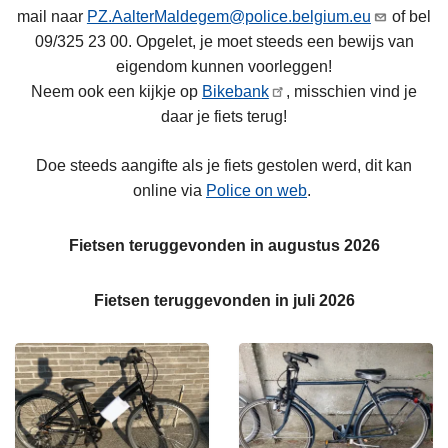
n
mail naar
PZ.AalterMaldegem@police.belgium.eu
of bel
h
09/325 23 00. Opgelet, je moet steeds een bewijs van
o
eigendom kunnen voorleggen!
u
Neem ook een kijkje op
Bikebank
, misschien vind je
d
daar je fiets terug!
g
a
Doe steeds aangifte als je fiets gestolen werd, dit kan
a
online via
Police on web
.
n
Fietsen teruggevonden in augustus 2026
Fietsen teruggevonden in juli 2026