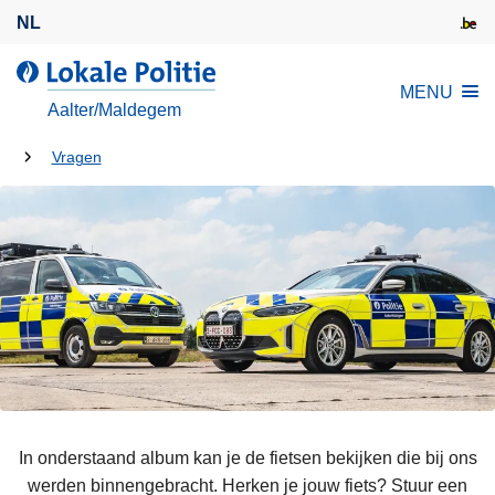
O
NL
v
e
d
MENU
r
e
Aalter/Maldegem
s
L
l
U
o
Vragen
a
k
bent
a
a
hier:
n
l
e
e
n
P
n
o
a
l
a
i
r
t
d
i
e
In onderstaand album kan je de fietsen bekijken die bij ons
e
i
werden binnengebracht. Herken je jouw fiets? Stuur een