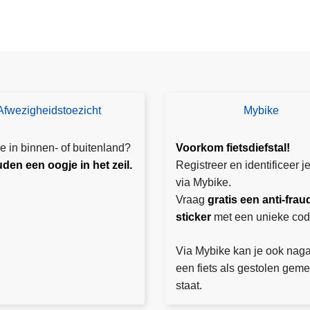
i
r
n
h
o
o
n
o
z
g
e
d
p
Afwezigheidstoezicht
Mybike
n
M
o
a
y
l
t
bi
e in binnen- of buitenland?
Voorkom fietsdiefstal!
i
u
k
den een oogje in het zeil.
Registreer en identificeer je
t
u
e
via Mybike.
i
r
Vraag
gratis een anti-frau
e
b
sticker
met een unieke cod
z
r
o
a
Via Mybike kan je ook naga
n
n
een fiets als gestolen geme
e
d
staat.
!
g