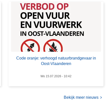
j
r
n
o
o
v
p
e
l
r
i
C
c
o
h
d
t
e
e
Code oranje: verhoogd natuurbrandgevaar in
o
r
Oost-Vlaanderen
r
s
a
a
Wo 15.07.2026 - 10:42
n
c
j
t
e
i
:
Bekijk meer nieuws
e
v
f
e