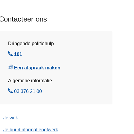
Contacteer ons
Dringende politiehulp
B
101
e
Een afspraak maken
l
Algemene informatie
B
03 376 21 00
e
l
Je wijk
Je buurtinformatienetwerk