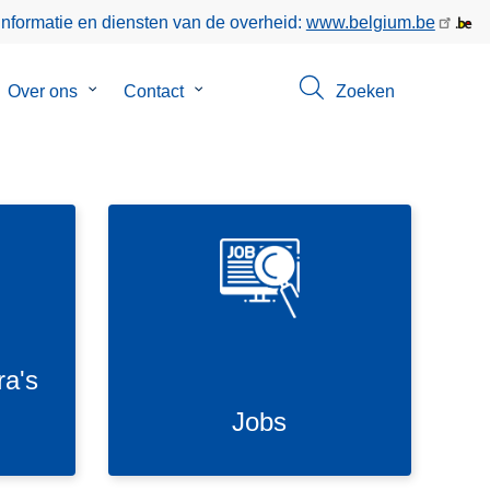
informatie en diensten van de overheid:
www.belgium.be
bmenu
Over ons
Submenu
Contact
Submenu
Zoeken
van
van
keer
Over
Contact
ons
J
o
SVG
b
s
a's
Jobs