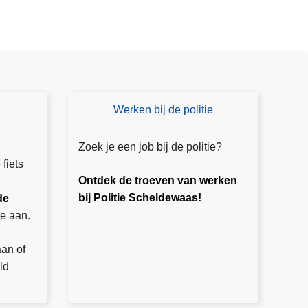
Werken bij de politie
W
er
k
Zoek je een job bij de politie?
e
 fiets
n
Ontdek de troeven van werken
bi
bij Politie Scheldewaas!
de
j
e aan.
P
ol
an of
iti
ld
e
S