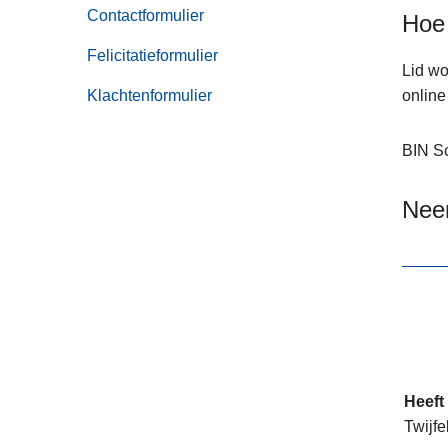
van
n
Contactformulier
Hoe 
Online
h
aangiften
Felicitatieformulier
o
Lid wo
u
Klachtenformulier
online 
d
g
BIN S
a
a
Neem
n
Heeft
Twijfe