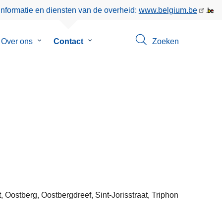
informatie en diensten van de overheid:
www.belgium.be
menu
Over ons
Submenu
Contact
Submenu
Zoeken
van
van
eer
Over
Contact
ons
t, Oostberg, Oostbergdreef, Sint-Jorisstraat, Triphon