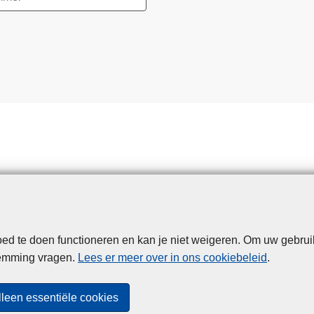
d te doen functioneren en kan je niet weigeren. Om uw gebrui
Disclaimer
Privacy
Cookies
Toegankelijkheid
temming vragen.
Lees er meer over in ons cookiebeleid
.
© 2026 Politie.be
lleen essentiële cookies