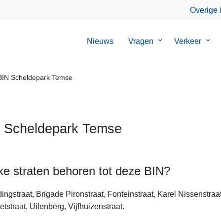
Overige 
Nieuws
Vragen
Submenu
Verkeer
Sub
van
van
Vragen
Verk
IN Scheldepark Temse
 Scheldepark Temse
e straten behoren tot deze BIN?
ten
dingstraat, Brigade Pironstraat, Fonteinstraat, Karel Nissenstraa
tstraat, Uilenberg, Vijfhuizenstraat.
s