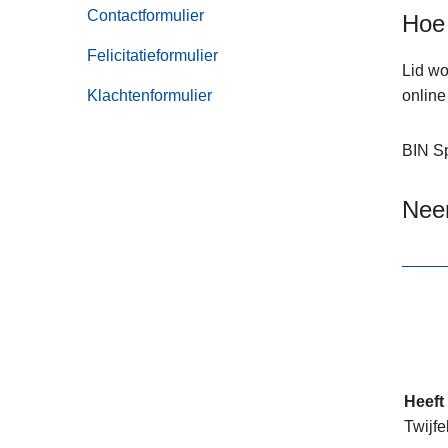
van
n
Contactformulier
Hoe 
Online
h
aangiften
Felicitatieformulier
o
Lid wo
u
Klachtenformulier
online 
d
g
BIN
S
a
a
Neem
n
Heeft
Twijfe