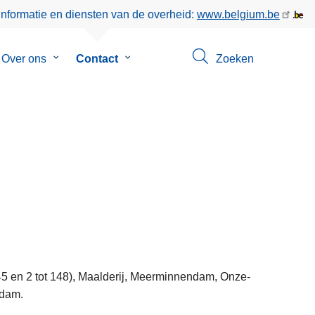
informatie en diensten van de overheid:
www.belgium.be
menu
Over ons
Submenu
Contact
Submenu
Zoeken
van
van
eer
Over
Contact
ons
145 en 2 tot 148), Maalderij, Meerminnendam, Onze-
ndam.