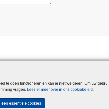
d te doen functioneren en kan je niet weigeren. Om uw gebrui
Disclaimer
Privacy
Cookies
Toegankelijkheid
temming vragen.
Lees er meer over in ons cookiebeleid
.
© 2026 Politie.be
lleen essentiële cookies