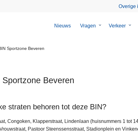
Overige 
Nieuws
Vragen
Submenu
Verkeer
Sub
van
van
Vragen
Verk
IN Sportzone Beveren
 Sportzone Beveren
e straten behoren tot deze BIN?
ten
raat, Congoken, Klapperstraat, Lindenlaan (huisnummers 1 tot 
Vrouwstraat, Pastoor Steenssensstraat, Stadionplein en Vinke
s