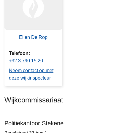
n
h
o
u
d
Elien De Rop
g
a
Telefoon
a
+32 3 790 15 20
n
Neem contact op met
deze wijkinspecteur
Wijkcommissariaat
Politiekantoor Stekene