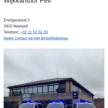
Wijkkantoor Pelt
n
h
o
Energiestraat 3
u
3910
Neerpelt
d
Telefoon
+32 11 52 02 33
g
Neem contact op met dit politiebureau
a
a
n