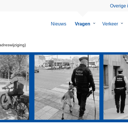
Overige 
Nieuws
Vragen
Submenu
Verkeer
Su
van
van
Vragen
Ver
adreswijziging)