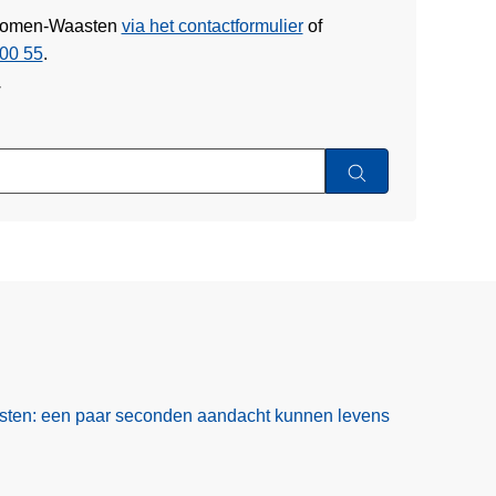
e Komen-Waasten
via het contactformulier
of
00 55
.
w
isten: een paar seconden aandacht kunnen levens