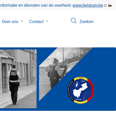
informatie en diensten van de overheid:
www.belgium.be
bmenu
Over ons
Submenu
Contact
Submenu
Zoeken
van
van
keer
Over
Contact
ons