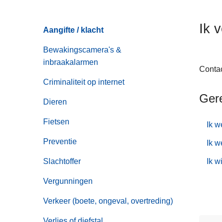
n
h
Ik 
Aangifte / klacht
o
u
Bewakingscamera's &
d
inbraakalarmen
g
Contac
a
Criminaliteit op internet
a
Ger
Dieren
n
Fietsen
Ik w
Preventie
Ik w
Slachtoffer
Ik w
Vergunningen
Verkeer (boete, ongeval, overtreding)
Verlies of diefstal