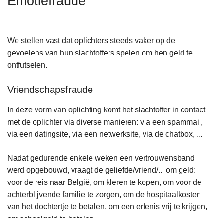
Emotiefraude
n
h
o
We stellen vast dat oplichters steeds vaker op de
u
gevoelens van hun slachtoffers spelen om hen geld te
d
ontfutselen.
g
a
Vriendschapsfraude
a
n
In deze vorm van oplichting komt het slachtoffer in contact
met de oplichter via diverse manieren: via een spammail,
via een datingsite, via een netwerksite, via de chatbox, ...
Nadat gedurende enkele weken een vertrouwensband
werd opgebouwd, vraagt de geliefde/vriend/... om geld:
voor de reis naar België, om kleren te kopen, om voor de
achterblijvende familie te zorgen, om de hospitaalkosten
van het dochtertje te betalen, om een erfenis vrij te krijgen,