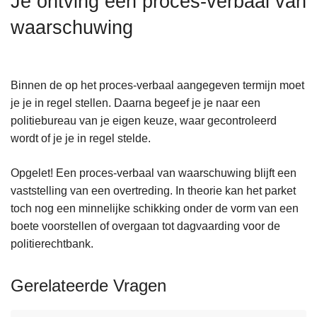
Je ontving een proces-verbaal van
n
waarschuwing
h
o
u
d
Binnen de op het proces-verbaal aangegeven termijn moet
g
je je in regel stellen. Daarna begeef je je naar een
a
politiebureau van je eigen keuze, waar gecontroleerd
a
wordt of je je in regel stelde.
n
Opgelet! Een proces-verbaal van waarschuwing blijft een
vaststelling van een overtreding. In theorie kan het parket
toch nog een minnelijke schikking onder de vorm van een
boete voorstellen of overgaan tot dagvaarding voor de
politierechtbank.
Gerelateerde Vragen