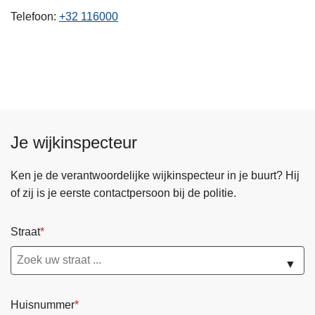
n
Telefoon
+32 116000
h
o
u
d
g
a
a
Je wijkinspecteur
n
Ken je de verantwoordelijke wijkinspecteur in je buurt? Hij
of zij is je eerste contactpersoon bij de politie.
Straat
▼
Huisnummer