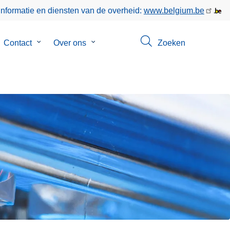
informatie en diensten van de overheid:
www.belgium.be
bmenu
Contact
Submenu
Over ons
Submenu
Zoeken
van
van
keer
Contact
Over
ons