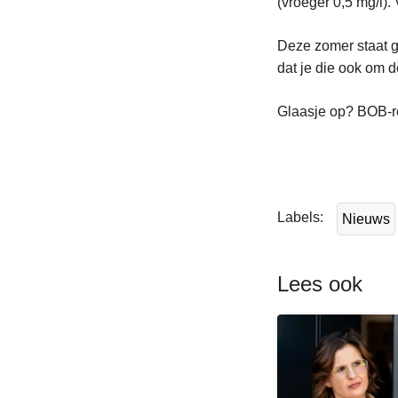
(vroeger 0,5 mg/l). 
Deze zomer staat g
dat je die ook om d
Glaasje op? BOB-ref
L
e
e
Labels
Nieuws
s
m
e
Lees ook
e
r
o
v
e