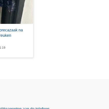
horecazaak na
breuken
1:19
olitieagenten aan de telefoon