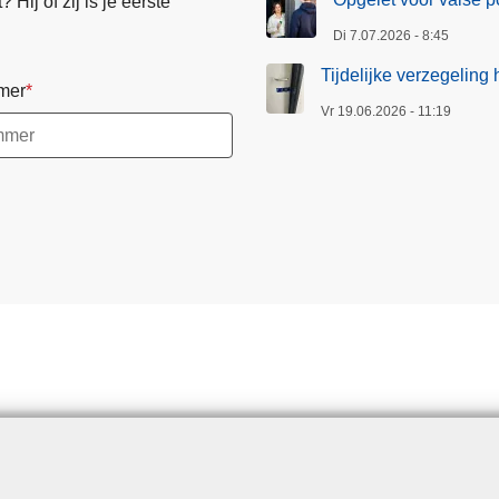
Hij of zij is je eerste
l
Di 7.07.2026 - 8:45
i
n
Tijdelijke verzegeling
mer
g
Vr 19.06.2026 - 11:19
h
o
r
e
c
a
z
a
a
k
n
a
v
a