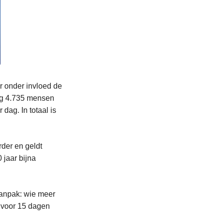
er onder invloed de
nog 4.735 mensen
ag. In totaal is
rder en geldt
 jaar bijna
aanpak: wie meer
s voor 15 dagen