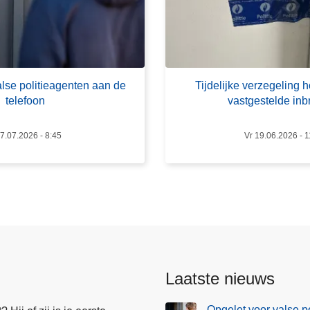
r
T
i
j
d
alse politieagenten aan de
Tijdelijke verzegeling 
e
telefoon
vastgestelde in
l
i
 7.07.2026 - 8:45
Vr 19.06.2026 - 1
j
k
e
v
e
r
z
e
Laatste nieuws
g
e
Opgelet voor valse p