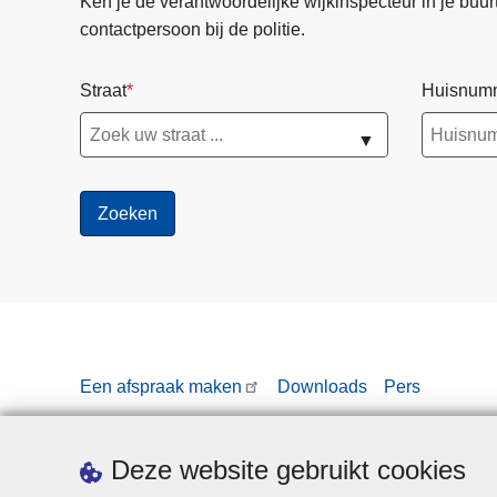
Ken je de verantwoordelijke wijkinspecteur in je buurt? 
o
contactpersoon bij de politie.
l
i
Straat
Huisnum
t
i
▼
e
a
g
e
n
t
e
n
a
Een afspraak maken
Downloads
Pers
a
n
d
Deze website gebruikt cookies
e