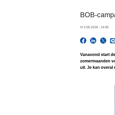
n
h
BOB-campa
o
u
Vr 5.06.2026 - 14:00
d
g
a
a
Vanavond start de
n
zomermaanden voer
uit. Je kan overa