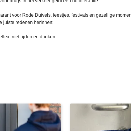
Voor drugs in het verkeer geldt een nultolerantie.
arant voor Rode Duivels, feestjes, festivals en gezellige momen
e juiste redenen herinnert.
lex: niet rijden en drinken.
L
e
e
s
m
e
e
r
o
v
e