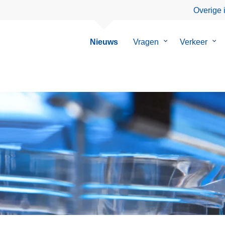
Overige 
Nieuws
Vragen
Submenu
Verkeer
Su
van
van
Vragen
Ver