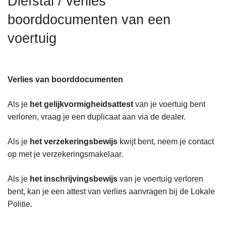
Diefstal / verlies
n
boorddocumenten van een
h
o
voertuig
u
d
g
Verlies van boorddocumenten
a
a
Als je
het gelijkvormigheidsattest
van je voertuig bent
n
verloren, vraag je een duplicaat aan via de dealer.
Als je
het verzekeringsbewijs
kwijt bent, neem je contact
op met je verzekeringsmakelaar.
Als je
het inschrijvingsbewijs
van je voertuig verloren
bent, kan je een attest van verlies aanvragen bij de Lokale
Politie.