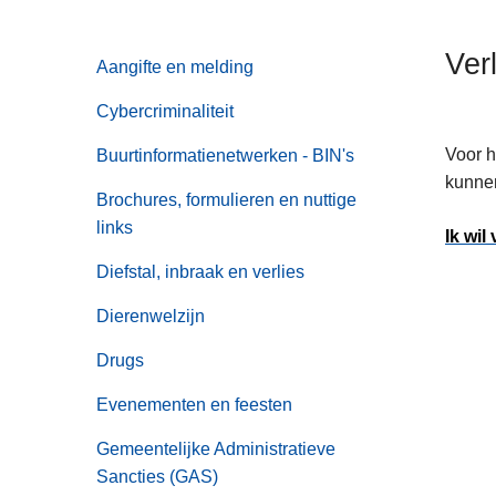
n
h
Ver
Aangifte en melding
o
u
Cybercriminaliteit
d
g
Voor h
Buurtinformatienetwerken - BIN's
a
kunnen
Brochures, formulieren en nuttige
a
links
Ik wil
n
Diefstal, inbraak en verlies
Dierenwelzijn
Drugs
Evenementen en feesten
Gemeentelijke Administratieve
Sancties (GAS)