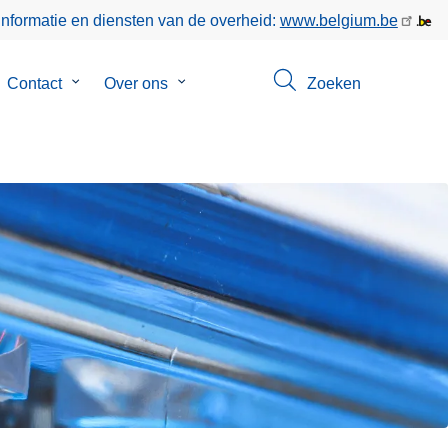
informatie en diensten van de overheid:
www.belgium.be
bmenu
Contact
Submenu
Over ons
Submenu
Zoeken
van
van
keer
Contact
Over
ons