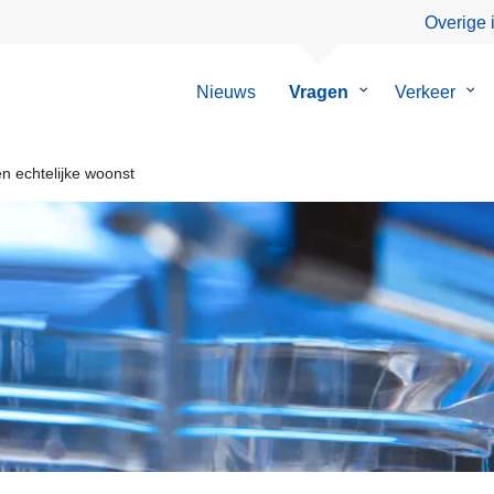
Overige 
Nieuws
Vragen
Submenu
Verkeer
Su
van
van
Vragen
Ver
n echtelijke woonst