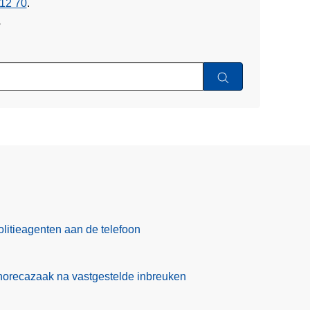
12 70
.
w
olitieagenten aan de telefoon
 horecazaak na vastgestelde inbreuken