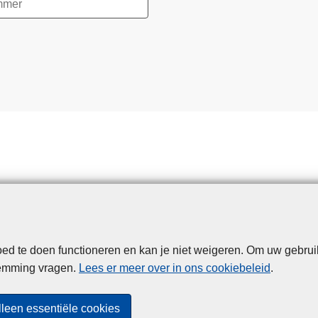
d te doen functioneren en kan je niet weigeren. Om uw gebrui
Disclaimer
Privacy
Cookies
Toegankelijkheid
temming vragen.
Lees er meer over in ons cookiebeleid
.
© 2026 Politie.be
lleen essentiële cookies