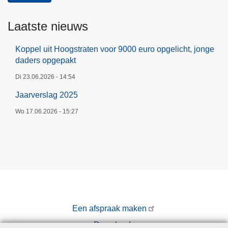
)
a
Laatste nieuws
f
s
Koppel uit Hoogstraten voor 9000 euro opgelicht, jonge
p
daders opgepakt
r
a
Di 23.06.2026 - 14:54
a
Jaarverslag 2025
k
Wo 17.06.2026 - 15:27
)
Een afspraak maken
Downloads