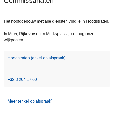
Commissariaten
n
h
o
Het hoofdgebouw met alle diensten vind je in Hoogstraten.
L
u
e
d
In Meer, Rijkevorsel en Merksplas zijn er nog onze
e
g
wijkposten.
s
a
m
a
e
n
Hoogstraten (enkel op afspraak)
e
L
r
e
o
e
v
+32 3 204 17 00
s
e
m
r
e
H
Meer (enkel op afspraak)
e
o
L
r
o