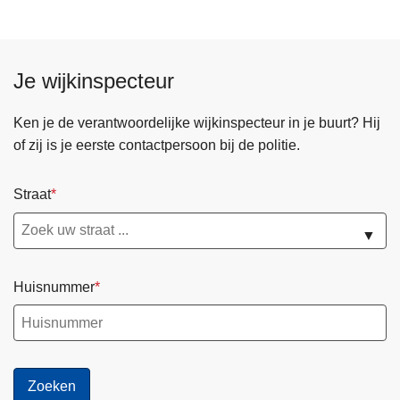
a
s
s
i
s
p
p
j
(
r
r
k
e
a
Je wijkinspecteur
a
e
n
a
a
v
k
k
k
Ken je de verantwoordelijke wijkinspecteur in je buurt? Hij
o
e
)
)
of zij is je eerste contactpersoon bij de politie.
r
l
s
o
Straat
e
p
l
a
▼
(
f
e
s
Huisnummer
n
p
k
r
e
a
l
a
o
k
p