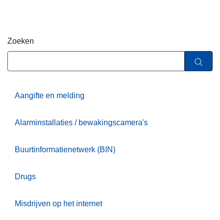
n
h
o
Zoeken
u
d
g
a
a
Aangifte en melding
n
Alarminstallaties / bewakingscamera's
Buurtinformatienetwerk (BIN)
Drugs
Misdrijven op het internet