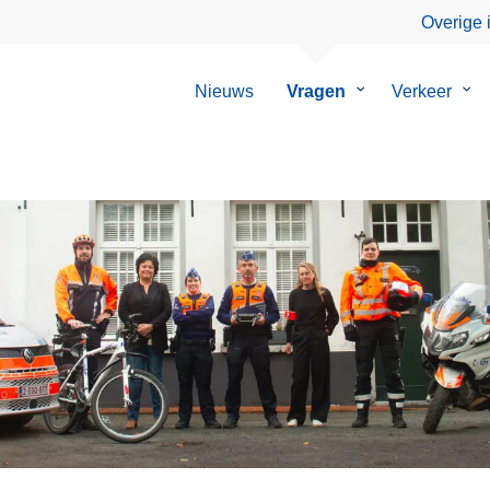
Overige 
Nieuws
Vragen
Submenu
Verkeer
Su
van
van
Vragen
Ver