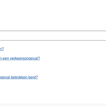
en?
an een verkeersongeval?
 ongeval betrokken bent?