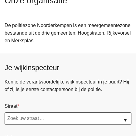
Onze organisatie
n
h
o
De politiezone Noorderkempen is een meergemeentezone
u
bestaande uit de drie gemeenten: Hoogstraten, Rijkevorsel
d
en Merksplas.
g
a
a
n
Je wijkinspecteur
Ken je de verantwoordelijke wijkinspecteur in je buurt? Hij
of zij is je eerste contactpersoon bij de politie.
Straat
▼