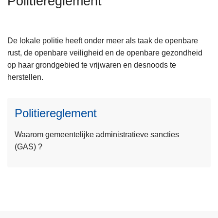
Politiereglement
n
h
o
De lokale politie heeft onder meer als taak de openbare
u
rust, de openbare veiligheid en de openbare gezondheid
d
L
op haar grondgebied te vrijwaren en desnoods te
g
e
herstellen.
a
e
a
s
n
Politiereglement
m
e
Waarom gemeentelijke administratieve sancties
e
(GAS) ?
r
o
v
e
r
P