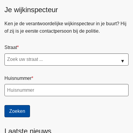
o
Je wijkinspecteur
l
i
t
Ken je de verantwoordelijke wijkinspecteur in je buurt? Hij
i
of zij is je eerste contactpersoon bij de politie.
e
r
Straat
e
g
▼
l
e
Huisnummer
m
e
n
t
Laatste nieuws