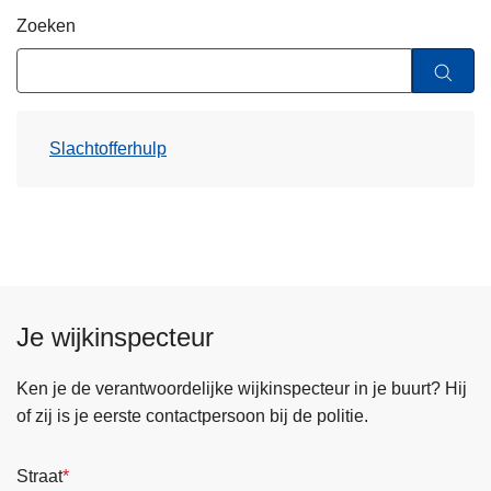
n
Zoeken
h
o
u
d
Slachtofferhulp
g
a
a
n
Je wijkinspecteur
Ken je de verantwoordelijke wijkinspecteur in je buurt? Hij
of zij is je eerste contactpersoon bij de politie.
Straat