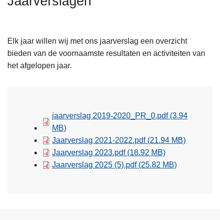
Jaarverslagen
n
h
o
Elk jaar willen wij met ons jaarverslag een overzicht
u
bieden van de voornaamste resultaten en activiteiten van
d
het afgelopen jaar.
g
a
a
n
jaarverslag 2019-2020_PR_0.pdf
(3.94
MB)
Jaarverslag 2021-2022.pdf
(21.94 MB)
Jaarverslag 2023.pdf
(18.92 MB)
Jaarverslag 2025 (5).pdf
(25.82 MB)