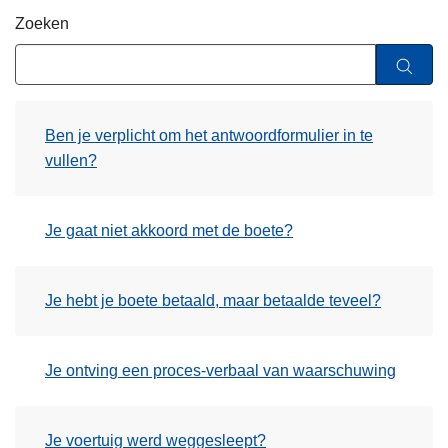
n
Zoeken
h
o
u
d
Ben je verplicht om het antwoordformulier in te
g
vullen?
a
a
n
Je gaat niet akkoord met de boete?
Je hebt je boete betaald, maar betaalde teveel?
Je ontving een proces-verbaal van waarschuwing
Je voertuig werd weggesleept?