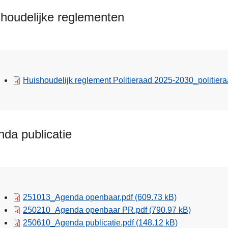
houdelijke reglementen
Huishoudelijk reglement Politieraad 2025-2030_politier
da publicatie
251013_Agenda openbaar.pdf
(609.73 kB)
250210_Agenda openbaar PR.pdf
(790.97 kB)
250610_Agenda publicatie.pdf
(148.12 kB)