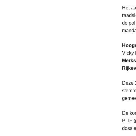
Het aa
raads
de pol
mandaa
Hoogs
Vicky
Merks
Rijke
Deze 1
stemmi
gemeen
De kor
PLIF (
dossie