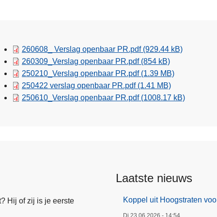
260608_ Verslag openbaar PR.pdf
(929.44 kB)
260309_Verslag openbaar PR.pdf
(854 kB)
250210_Verslag openbaar PR.pdf
(1.39 MB)
250422 verslag openbaar PR.pdf
(1.41 MB)
250610_Verslag openbaar PR.pdf
(1008.17 kB)
Laatste nieuws
Koppel uit Hoogstraten voo
Hij of zij is je eerste
Di 23.06.2026 - 14:54