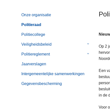
n
h
Pol
Onze organisatie
o
u
Politieraad
d
g
Nieuw
Politiecollege
a
Veiligheidsbeleid
Submenu
Op 2 j
a
van
hervor
n
Politiereglement
Submenu
Veiligheidsbe
Noord
van
Jaarverslagen
Politiereglem
Een va
Intergemeentelijke samenwerkingen
bestuu
person
Gegevensbescherming
beslui
in de 
Voor o