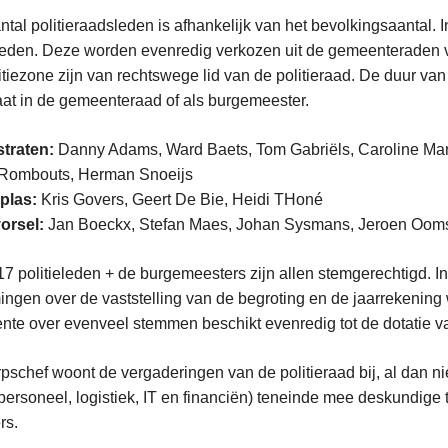
ntal politieraadsleden is afhankelijk van het bevolkingsaantal. 
leden. Deze worden evenredig verkozen uit de gemeenteraden
itiezone zijn van rechtswege lid van de politieraad. De duur va
t in de gemeenteraad of als burgemeester.
traten:
Danny Adams, Ward Baets, Tom Gabriëls, Caroline Mart
 Rombouts, Herman Snoeijs
plas:
Kris Govers, Geert De Bie, Heidi THoné
vorsel:
Jan Boeckx, Stefan Maes, Johan Sysmans, Jeroen Oom
7 politieleden + de burgemeesters zijn allen stemgerechtigd. In
ngen over de vaststelling van de begroting en de jaarrekening
te over evenveel stemmen beschikt evenredig tot de dotatie v
pschef woont de vergaderingen van de politieraad bij, al dan ni
personeel, logistiek, IT en financiën) teneinde mee deskundige t
rs.