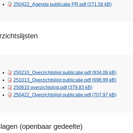
250422_Agenda publicatie PR.pdf
(271.56 kB)
zichtslijsten
250210_Overzichtslijst publicatie.pdf
(934.06 kB)
251013_Overzichtslijst publicatie.pdf
(698.99 kB)
250610 overzichtslijst.pdf
(379.83 kB)
250422_Overzichtslijst publicatie.pdf
(707.97 kB)
lagen (openbaar gedeelte)