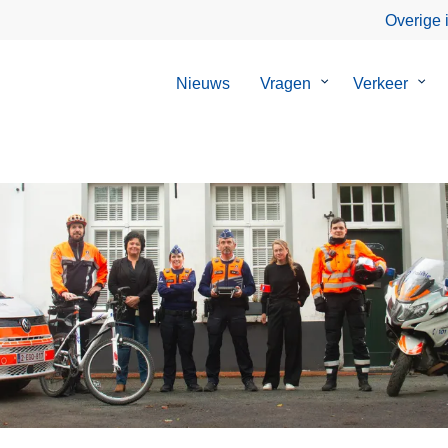
Overige 
Nieuws
Vragen
Submenu
Verkeer
Sub
van
van
Vragen
Verk