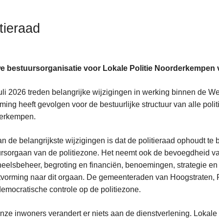
itieraad
e bestuursorganisatie voor Lokale Politie Noorderkempen va
uli 2026 treden belangrijke wijzigingen in werking binnen de W
ming heeft gevolgen voor de bestuurlijke structuur van alle polit
leid
erkempen.
ent
n de belangrijkste wijzigingen is dat de politieraad ophoudt te 
rsorgaan van de politiezone. Het neemt ook de bevoegdheid van
eelsbeheer, begroting en financiën, benoemingen, strategie en 
tvorming naar dit orgaan. De gemeenteraden van Hoogstraten, R
democratische controle op de politiezone.
nze inwoners verandert er niets aan de dienstverlening. Lokale P