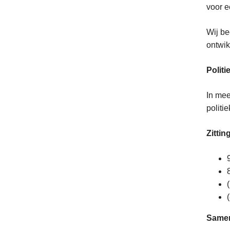
voor e
Wij be
ontwik
Politi
In me
politi
Zittin
Samen