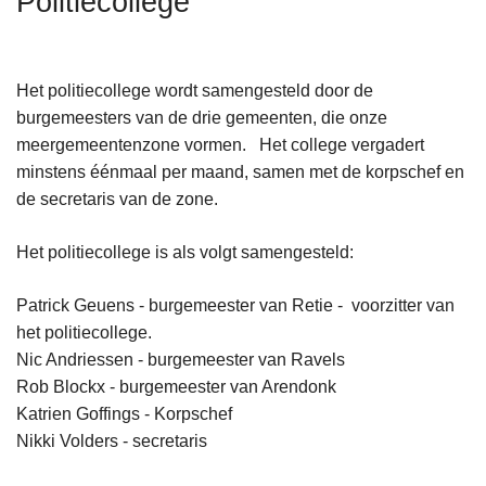
Politiecollege
n
h
o
Het politiecollege wordt samengesteld door de
u
burgemeesters van de drie gemeenten, die onze
d
meergemeentenzone vormen. Het college vergadert
g
minstens éénmaal per maand, samen met de korpschef en
a
de secretaris van de zone.
a
n
Het politiecollege is als volgt samengesteld:
Patrick Geuens - burgemeester van Retie - voorzitter van
het politiecollege.
Nic Andriessen - burgemeester van Ravels
Rob Blockx - burgemeester van Arendonk
Katrien Goffings - Korpschef
Nikki Volders - secretaris