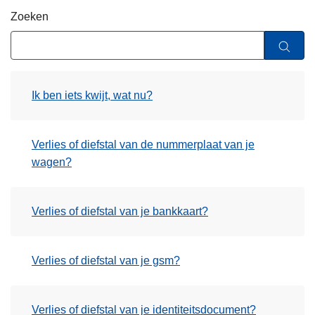
n
Zoeken
h
o
u
d
Ik ben iets kwijt, wat nu?
g
a
a
Verlies of diefstal van de nummerplaat van je
n
wagen?
Verlies of diefstal van je bankkaart?
Verlies of diefstal van je gsm?
Verlies of diefstal van je identiteitsdocument?