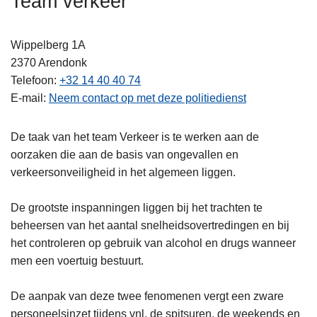
Team verkeer
n
h
Wippelberg 1A
o
2370
Arendonk
u
Telefoon
+32 14 40 40 74
d
E-mail
Neem contact op met deze politiedienst
g
a
a
De taak van het team Verkeer is te werken aan de
n
oorzaken die aan de basis van ongevallen en
verkeersonveiligheid in het algemeen liggen.
De grootste inspanningen liggen bij het trachten te
beheersen van het aantal snelheidsovertredingen en bij
het controleren op gebruik van alcohol en drugs wanneer
men een voertuig bestuurt.
De aanpak van deze twee fenomenen vergt een zware
personeelsinzet tijdens vnl. de spitsuren, de weekends en