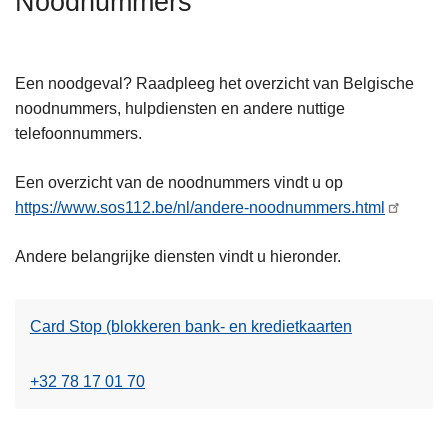
Noodnummers
n
h
o
Een noodgeval? Raadpleeg het overzicht van Belgische
u
noodnummers, hulpdiensten en andere nuttige
d
telefoonnummers.
g
a
Een overzicht van de noodnummers vindt u op
a
https://www.sos112.be/nl/andere-noodnummers.html
n
Andere belangrijke diensten vindt u hieronder.
Card Stop (blokkeren bank- en kredietkaarten
+32 78 17 01 70