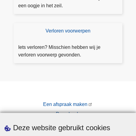
in
z
e
een oogje in het zeil.
e
i
n
-
c
af
h
Verloren voorwerpen
V
s
t
e
p
a
rl
r
Iets verloren? Misschien hebben wij je
a
o
a
verloren voorwerp gevonden.
n
r
a
v
e
k
r
n
a
v
g
o
e
o
n
Een afspraak maken
r
Downloads
w
e
Pers
Deze website gebruikt cookies
r