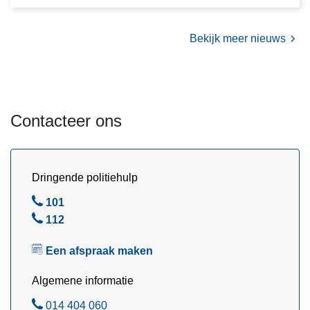
e
s
Bekijk meer nieuws
!
Contacteer ons
Dringende politiehulp
B
101
e
B
112
l
e
Een afspraak maken
l
Algemene informatie
B
014 404 060