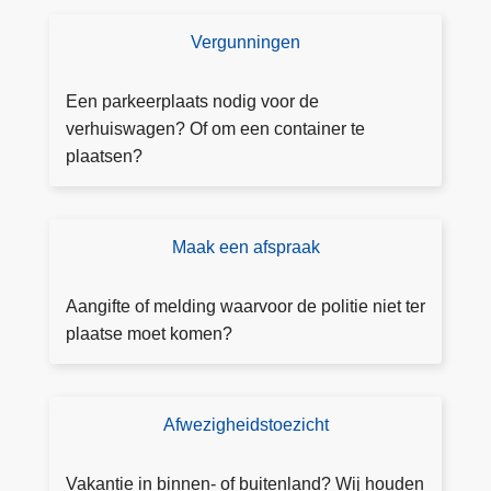
Vergunningen
V
e
r
Een parkeerplaats nodig voor de
g
verhuiswagen? Of om een container te
u
plaatsen?
n
n
i
Maak een afspraak
M
n
a
g
a
Aangifte of melding waarvoor de politie niet ter
a
k
plaatse moet komen?
a
e
n
e
v
n
Afwezigheidstoezicht
T
r
o
o
a
nl
e
g
Vakantie in binnen- of buitenland? Wij houden