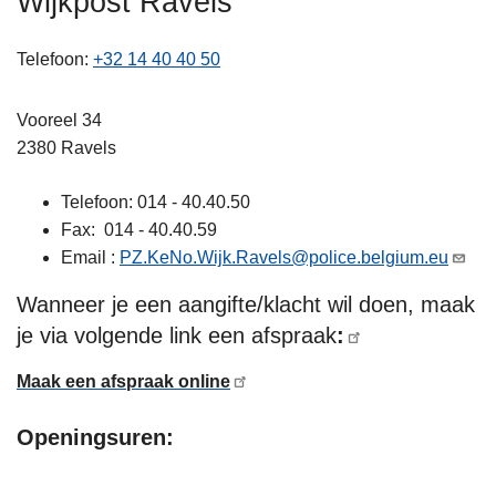
Wijkpost Ravels
n
h
Telefoon
+32 14 40 40 50
o
u
Vooreel 34
d
2380 Ravels
g
a
Telefoon: 014 - 40.40.50
a
Fax: 014 - 40.40.59
n
Email :
PZ.KeNo.Wijk.Ravels@police.belgium.eu
Wanneer je een aangifte/klacht wil doen, maak
je via volgende link een afspraak
:
Maak een afspraak online
Openingsuren: